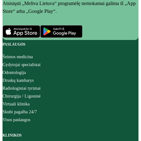
Atsisiųsti „Meliva Lietuva“ programėlę nemokamai galima iš „App
Store“ arba „Google Play“.
PASLAUGOS
Šeimos medicina
Gydytojai specialistai
Odontologija
Druskų kambarys
Radiologiniai tyrimai
Chirurgija / Ligoninė
Virtuali klinika
Skubi pagalba 24/7
Visos paslaugos
KLINIKOS