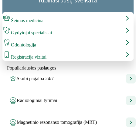
rūpinasi Jūsų sveikata.
Šeimos medicina
Gydytojai specialistai
Odontologija
Registracija vizitui
Populiariausios paslaugos
Skubi pagalba 24/7
Radiologiniai tyrimai
Magnetinio rezonanso tomografija (MRT)