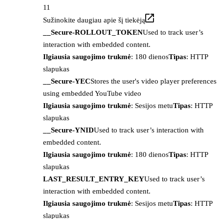
11
Sužinokite daugiau apie šį tiekėją
__Secure-ROLLOUT_TOKEN
Used to track user’s
interaction with embedded content.
Ilgiausia saugojimo trukmė
: 180 dienos
Tipas
: HTTP
slapukas
__Secure-YEC
Stores the user's video player preferences
using embedded YouTube video
Ilgiausia saugojimo trukmė
: Sesijos metu
Tipas
: HTTP
slapukas
__Secure-YNID
Used to track user’s interaction with
embedded content.
Ilgiausia saugojimo trukmė
: 180 dienos
Tipas
: HTTP
slapukas
LAST_RESULT_ENTRY_KEY
Used to track user’s
interaction with embedded content.
Ilgiausia saugojimo trukmė
: Sesijos metu
Tipas
: HTTP
slapukas