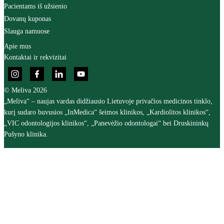
Pacientams iš užsienio
Dovanų kuponas
Slauga namuose
Apie mus
Kontaktai ir rekvizitai
© Meliva 2026
„Meliva“ – naujas vardas didžiausio Lietuvoje privačios medicinos tinklo,
kurį sudaro buvusios „InMedica“ šeimos klinikos, „Kardiolitos klinikos“,
„VIC odontologijos klinikos“, „Panevėžio odontologai“ bei Druskininkų
Pušyno klinika.