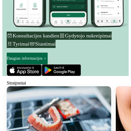
Konsultacijos kasdien
Gydytojo nukreipimai
Tyrimai
Siuntimai
Daugiau informacijos
Straipsniai