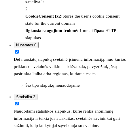
s.meliva.lt
2
CookieConsent [x2]
Stores the user's cookie consent
state for the current domain
Ilgiausia saugojimo trukmė
: 1 metai
Tipas
: HTTP
slapukas
Nuostatos
0
Dėl nuostatų slapukų svetainė įsimena informaciją, nuo kurios
priklauso svetainės veikimas ir išvaizda, pavyzdžiui, jūsų
pasirinkta kalba arba regionas, kuriame esate.
Šio tipo slapukų nenaudojame
Statistika
2
Naudodami statistikos slapukus, kurie renka anoniminę
informacija ir teikia jos ataskaitas, svetainės savininkai gali
sužinoti, kaip lankytojai sąveikauja su svetaine.