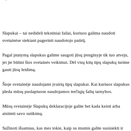
Slapukai – tai nedideli tekstiniai failai, kuriuos galima naudoti 
svetainėse siekiant pagerinti naudotojo patirtį.
Pagal įstatymą slapukus galime saugoti jūsų įrenginyje tik tuo atveju, 
jei jie būtini šios svetainės veikimui. Dėl visų kitų tipų slapukų turime 
gauti jūsų leidimą.
Šioje svetainėje naudojami įvairių tipų slapukai. Kai kuriuos slapukus 
įdeda mūsų puslapiuose naudojamos trečiųjų šalių tarnybos.
Mūsų svetainėje Slapukų deklaracijoje galite bet kada keisti arba 
atsiimti savo sutikimą.
Sužinoti išsamiau, kas mes tokie, kaip su mumis galite susisiekti ir 