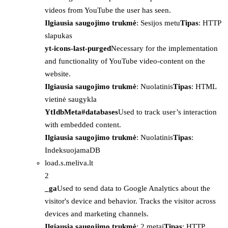
videos from YouTube the user has seen.
Ilgiausia saugojimo trukmė
: Sesijos metu
Tipas
: HTTP
slapukas
yt-icons-last-purged
Necessary for the implementation
and functionality of YouTube video-content on the
website.
Ilgiausia saugojimo trukmė
: Nuolatinis
Tipas
: HTML
vietinė saugykla
YtIdbMeta#databases
Used to track user’s interaction
with embedded content.
Ilgiausia saugojimo trukmė
: Nuolatinis
Tipas
:
IndeksuojamaDB
load.s.meliva.lt
2
_ga
Used to send data to Google Analytics about the
visitor's device and behavior. Tracks the visitor across
devices and marketing channels.
Ilgiausia saugojimo trukmė
: 2 metai
Tipas
: HTTP