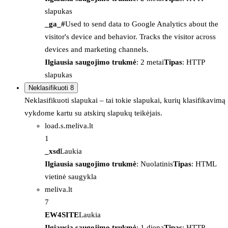
slapukas
_ga_#
Used to send data to Google Analytics about the
visitor's device and behavior. Tracks the visitor across
devices and marketing channels.
Ilgiausia saugojimo trukmė
: 2 metai
Tipas
: HTTP
slapukas
Neklasifikuoti
8
Neklasifikuoti slapukai – tai tokie slapukai, kurių klasifikavimą
vykdome kartu su atskirų slapukų teikėjais.
load.s.meliva.lt
1
_xsd
Laukia
Ilgiausia saugojimo trukmė
: Nuolatinis
Tipas
: HTML
vietinė saugykla
meliva.lt
7
EW4SITE
Laukia
Ilgiausia saugojimo trukmė
: 1 diena
Tipas
: HTTP