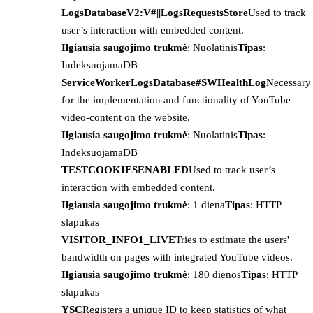
LogsDatabaseV2:V#||LogsRequestsStore
Used to track
user’s interaction with embedded content.
Ilgiausia saugojimo trukmė
: Nuolatinis
Tipas
:
IndeksuojamaDB
ServiceWorkerLogsDatabase#SWHealthLog
Necessary
for the implementation and functionality of YouTube
video-content on the website.
Ilgiausia saugojimo trukmė
: Nuolatinis
Tipas
:
IndeksuojamaDB
TESTCOOKIESENABLED
Used to track user’s
interaction with embedded content.
Ilgiausia saugojimo trukmė
: 1 diena
Tipas
: HTTP
slapukas
VISITOR_INFO1_LIVE
Tries to estimate the users'
bandwidth on pages with integrated YouTube videos.
Ilgiausia saugojimo trukmė
: 180 dienos
Tipas
: HTTP
slapukas
YSC
Registers a unique ID to keep statistics of what