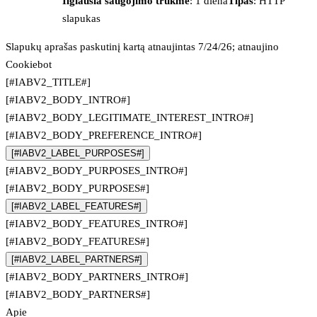
Ilgiausia saugojimo trukmė
: 1 diena
Tipas
: HTTP
slapukas
Slapukų aprašas paskutinį kartą atnaujintas 7/24/26; atnaujino
Cookiebot
[#IABV2_TITLE#]
[#IABV2_BODY_INTRO#]
[#IABV2_BODY_LEGITIMATE_INTEREST_INTRO#]
[#IABV2_BODY_PREFERENCE_INTRO#]
[#IABV2_LABEL_PURPOSES#]
[#IABV2_BODY_PURPOSES_INTRO#]
[#IABV2_BODY_PURPOSES#]
[#IABV2_LABEL_FEATURES#]
[#IABV2_BODY_FEATURES_INTRO#]
[#IABV2_BODY_FEATURES#]
[#IABV2_LABEL_PARTNERS#]
[#IABV2_BODY_PARTNERS_INTRO#]
[#IABV2_BODY_PARTNERS#]
Apie