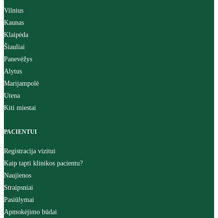
Vilnius
Kaunas
Klaipėda
Šiauliai
Panevėžys
Alytus
Marijampolė
Utena
Kiti miestai
PACIENTUI
Registracija vizitui
Kaip tapti klinikos pacientu?
Naujienos
Straipsniai
Pasiūlymai
Apmokėjimo būdai