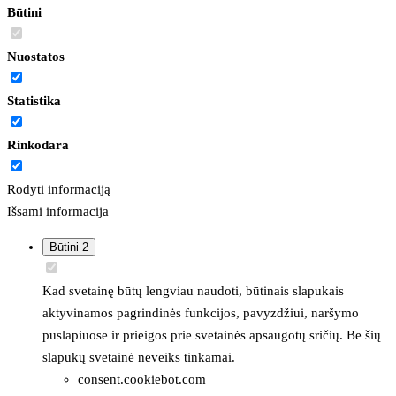
Būtini
Nuostatos
Statistika
Rinkodara
Rodyti informaciją
Išsami informacija
Būtini
2
Kad svetainę būtų lengviau naudoti, būtinais slapukais
aktyvinamos pagrindinės funkcijos, pavyzdžiui, naršymo
puslapiuose ir prieigos prie svetainės apsaugotų sričių. Be šių
slapukų svetainė neveiks tinkamai.
consent.cookiebot.com