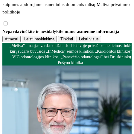
kaip mes apdorojame asmeninius duomenis mūsų 
Meliva privatumo 
politikoje
Nepardavinėkite ir nesidalykite mano asmenine informacija
Atmesti
Leisti pasirinkimą
Tinkinti
Leisti visus
„Meliva“ - naujas vardas didžiausio Lietuvoje privačios medicinos tinklo,
kurį sudaro buvusios „InMedica“ šeimos klinikos, „Kardiolitos klinikos“,
VIC odontologijos klinikos, „Panevėžio odontologai“ bei Druskininkų
Pušyno klinika.