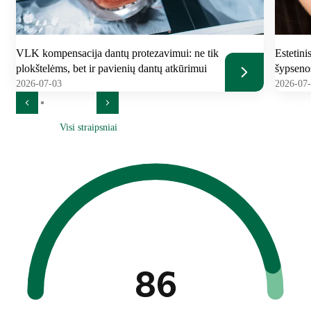
VLK kompensacija dantų protezavimui: ne tik
Estetini
plokštelėms, bet ir pavienių dantų atkūrimui
šypseno
2026-07-03
2026-07
Visi straipsniai
86