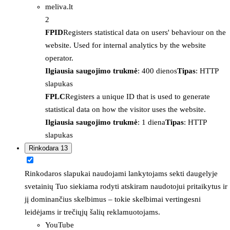
meliva.lt
2
FPID
Registers statistical data on users' behaviour on the
website. Used for internal analytics by the website
operator.
Ilgiausia saugojimo trukmė
: 400 dienos
Tipas
: HTTP
slapukas
FPLC
Registers a unique ID that is used to generate
statistical data on how the visitor uses the website.
Ilgiausia saugojimo trukmė
: 1 diena
Tipas
: HTTP
slapukas
Rinkodara
13
Rinkodaros slapukai naudojami lankytojams sekti daugelyje
svetainių Tuo siekiama rodyti atskiram naudotojui pritaikytus ir
jį dominančius skelbimus – tokie skelbimai vertingesni
leidėjams ir trečiųjų šalių reklamuotojams.
YouTube