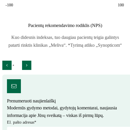
-100
100
Pacientų rekomendavimo rodiklis (NPS)
Kuo didesnis indeksas, tuo daugiau pacientų teigia galintys
patarti rinktis klinikas „Meliva“. *Tyrimą atliko „Synopticom“
Prenumeruoti naujienlaiškį
Modernūs gydymo metodai, gydytojų komentarai, naujausia
informacija apie Jūsų sveikatą – viskas iš pirmų lūpų.
El. pašto adresas
*