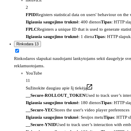
2
FPID
Registers statistical data on users' behaviour on the
Ilgiausia saugojimo trukmė
: 400 dienos
Tipas
: HTTP sl
FPLC
Registers a unique ID that is used to generate statis
Ilgiausia saugojimo trukmė
: 1 diena
Tipas
: HTTP slapuk
Rinkodara
13
Rinkodaros slapukai naudojami lankytojams sekti daugelyje sveta
reklamuotojams.
YouTube
11
Sužinokite daugiau apie šį tiekėją
__Secure-ROLLOUT_TOKEN
Used to track user’s int
Ilgiausia saugojimo trukmė
: 180 dienos
Tipas
: HTTP sl
__Secure-YEC
Stores the user's video player preferenc
Ilgiausia saugojimo trukmė
: Sesijos metu
Tipas
: HTTP s
__Secure-YNID
Used to track user’s interaction with em