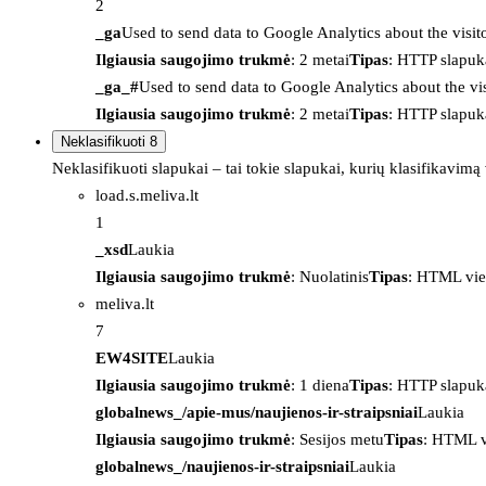
2
_ga
Used to send data to Google Analytics about the visit
Ilgiausia saugojimo trukmė
: 2 metai
Tipas
: HTTP slapuk
_ga_#
Used to send data to Google Analytics about the vis
Ilgiausia saugojimo trukmė
: 2 metai
Tipas
: HTTP slapuk
Neklasifikuoti
8
Neklasifikuoti slapukai – tai tokie slapukai, kurių klasifikavimą
load.s.meliva.lt
1
_xsd
Laukia
Ilgiausia saugojimo trukmė
: Nuolatinis
Tipas
: HTML vie
meliva.lt
7
EW4SITE
Laukia
Ilgiausia saugojimo trukmė
: 1 diena
Tipas
: HTTP slapuk
globalnews_/apie-mus/naujienos-ir-straipsniai
Laukia
Ilgiausia saugojimo trukmė
: Sesijos metu
Tipas
: HTML v
globalnews_/naujienos-ir-straipsniai
Laukia