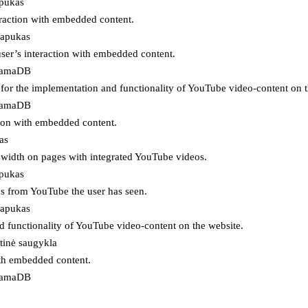
apukas
eraction with embedded content.
lapukas
user’s interaction with embedded content.
ojamaDB
for the implementation and functionality of YouTube video-content on t
ojamaDB
tion with embedded content.
as
ndwidth on pages with integrated YouTube videos.
apukas
eos from YouTube the user has seen.
lapukas
d functionality of YouTube video-content on the website.
tinė saugykla
ith embedded content.
ojamaDB