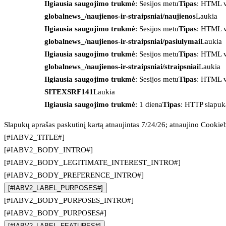
Ilgiausia saugojimo trukmė
: Sesijos metu
Tipas
: HTML v
globalnews_/naujienos-ir-straipsniai/naujienos
Laukia
Ilgiausia saugojimo trukmė
: Sesijos metu
Tipas
: HTML v
globalnews_/naujienos-ir-straipsniai/pasiulymai
Laukia
Ilgiausia saugojimo trukmė
: Sesijos metu
Tipas
: HTML v
globalnews_/naujienos-ir-straipsniai/straipsniai
Laukia
Ilgiausia saugojimo trukmė
: Sesijos metu
Tipas
: HTML v
SITEXSRF141
Laukia
Ilgiausia saugojimo trukmė
: 1 diena
Tipas
: HTTP slapuk
Slapukų aprašas paskutinį kartą atnaujintas 7/24/26; atnaujino
Cookie
[#IABV2_TITLE#]
[#IABV2_BODY_INTRO#]
[#IABV2_BODY_LEGITIMATE_INTEREST_INTRO#]
[#IABV2_BODY_PREFERENCE_INTRO#]
[#IABV2_LABEL_PURPOSES#]
[#IABV2_BODY_PURPOSES_INTRO#]
[#IABV2_BODY_PURPOSES#]
[#IABV2_LABEL_FEATURES#]