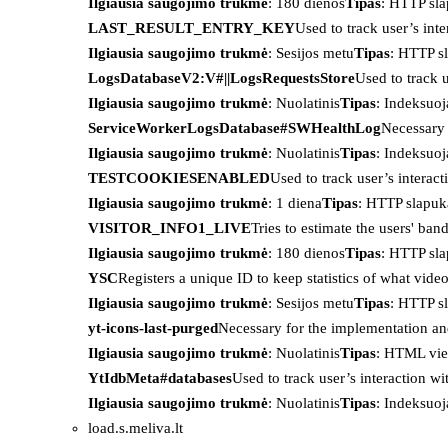
Ilgiausia saugojimo trukmė
: 180 dienos
Tipas
: HTTP sl
LAST_RESULT_ENTRY_KEY
Used to track user’s int
Ilgiausia saugojimo trukmė
: Sesijos metu
Tipas
: HTTP s
LogsDatabaseV2:V#||LogsRequestsStore
Used to track 
Ilgiausia saugojimo trukmė
: Nuolatinis
Tipas
: Indeksu
ServiceWorkerLogsDatabase#SWHealthLog
Necessary 
Ilgiausia saugojimo trukmė
: Nuolatinis
Tipas
: Indeksu
TESTCOOKIESENABLED
Used to track user’s interac
Ilgiausia saugojimo trukmė
: 1 diena
Tipas
: HTTP slapuk
VISITOR_INFO1_LIVE
Tries to estimate the users' ba
Ilgiausia saugojimo trukmė
: 180 dienos
Tipas
: HTTP sl
YSC
Registers a unique ID to keep statistics of what vid
Ilgiausia saugojimo trukmė
: Sesijos metu
Tipas
: HTTP s
yt-icons-last-purged
Necessary for the implementation an
Ilgiausia saugojimo trukmė
: Nuolatinis
Tipas
: HTML vie
YtIdbMeta#databases
Used to track user’s interaction w
Ilgiausia saugojimo trukmė
: Nuolatinis
Tipas
: Indeksu
load.s.meliva.lt