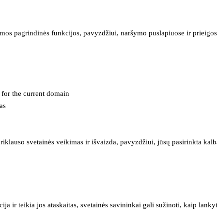
mos pagrindinės funkcijos, pavyzdžiui, naršymo puslapiuose ir prieigos 
e for the current domain
as
iklauso svetainės veikimas ir išvaizda, pavyzdžiui, jūsų pasirinkta kalb
 ir teikia jos ataskaitas, svetainės savininkai gali sužinoti, kaip lanky