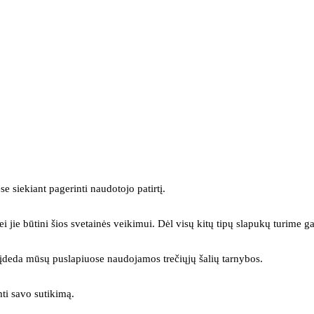
se siekiant pagerinti naudotojo patirtį.
ei jie būtini šios svetainės veikimui. Dėl visų kitų tipų slapukų turime ga
s įdeda mūsų puslapiuose naudojamos trečiųjų šalių tarnybos.
mti savo sutikimą.