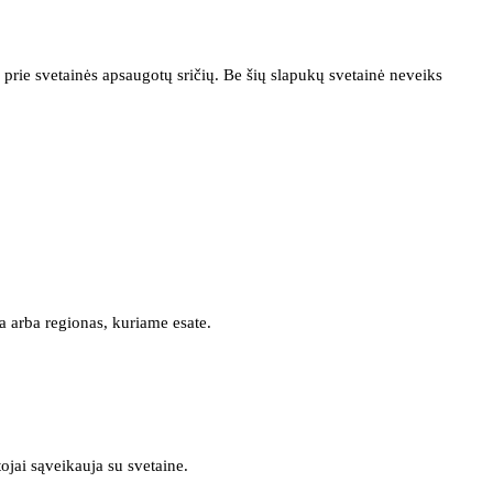
prie svetainės apsaugotų sričių. Be šių slapukų svetainė neveiks
a arba regionas, kuriame esate.
tojai sąveikauja su svetaine.