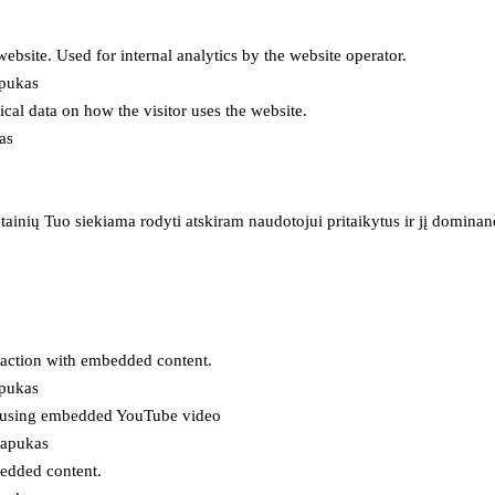
 website. Used for internal analytics by the website operator.
apukas
tical data on how the visitor uses the website.
as
inių Tuo siekiama rodyti atskiram naudotojui pritaikytus ir jį dominanči
eraction with embedded content.
apukas
es using embedded YouTube video
lapukas
bedded content.