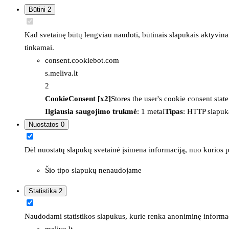
Būtini
2
Kad svetainę būtų lengviau naudoti, būtinais slapukais aktyvina
tinkamai.
consent.cookiebot.com
s.meliva.lt
2
CookieConsent [x2]
Stores the user's cookie consent stat
Ilgiausia saugojimo trukmė
: 1 metai
Tipas
: HTTP slapuk
Nuostatos
0
Dėl nuostatų slapukų svetainė įsimena informaciją, nuo kurios pr
Šio tipo slapukų nenaudojame
Statistika
2
Naudodami statistikos slapukus, kurie renka anoniminę informacija
meliva.lt