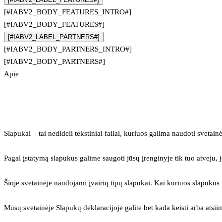
[#IABV2_BODY_FEATURES_INTRO#]
[#IABV2_BODY_FEATURES#]
[#IABV2_LABEL_PARTNERS#]
[#IABV2_BODY_PARTNERS_INTRO#]
[#IABV2_BODY_PARTNERS#]
Apie
Slapukai – tai nedideli tekstiniai failai, kuriuos galima naudoti svetainė
Pagal įstatymą slapukus galime saugoti jūsų įrenginyje tik tuo atveju, j
Šioje svetainėje naudojami įvairių tipų slapukai. Kai kuriuos slapuku
Mūsų svetainėje Slapukų deklaracijoje galite bet kada keisti arba atsii