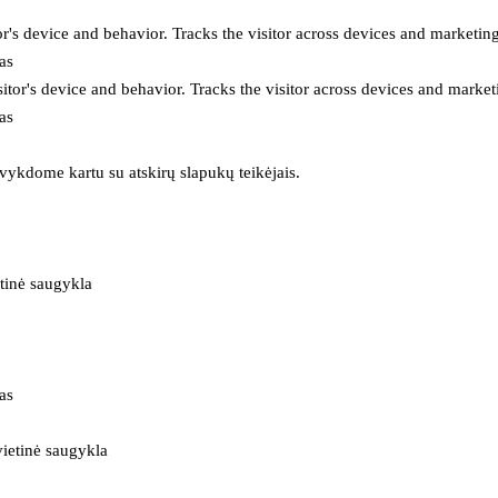
or's device and behavior. Tracks the visitor across devices and marketin
as
itor's device and behavior. Tracks the visitor across devices and market
as
 vykdome kartu su atskirų slapukų teikėjais.
tinė saugykla
as
ietinė saugykla