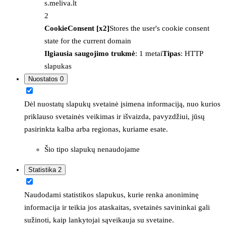
s.meliva.lt
2
CookieConsent [x2]
Stores the user's cookie consent
state for the current domain
Ilgiausia saugojimo trukmė
: 1 metai
Tipas
: HTTP
slapukas
Nuostatos
0
Dėl nuostatų slapukų svetainė įsimena informaciją, nuo kurios
priklauso svetainės veikimas ir išvaizda, pavyzdžiui, jūsų
pasirinkta kalba arba regionas, kuriame esate.
Šio tipo slapukų nenaudojame
Statistika
2
Naudodami statistikos slapukus, kurie renka anoniminę
informacija ir teikia jos ataskaitas, svetainės savininkai gali
sužinoti, kaip lankytojai sąveikauja su svetaine.