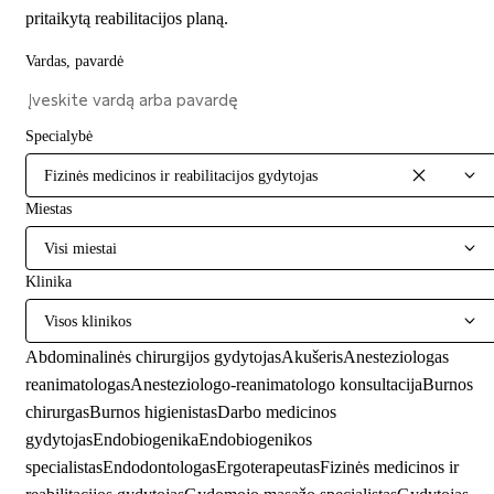
pritaikytą reabilitacijos planą.
Vardas, pavardė
Specialybė
Fizinės medicinos ir reabilitacijos gydytojas
Miestas
Visi miestai
Klinika
Visos klinikos
Abdominalinės chirurgijos gydytojas
Akušeris
Anesteziologas
reanimatologas
Anesteziologo-reanimatologo konsultacija
Burnos
chirurgas
Burnos higienistas
Darbo medicinos
gydytojas
Endobiogenika
Endobiogenikos
specialistas
Endodontologas
Ergoterapeutas
Fizinės medicinos ir