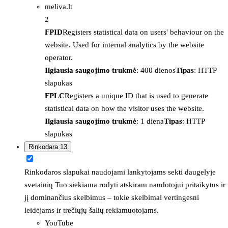
meliva.lt
2
FPID
Registers statistical data on users' behaviour on the
website. Used for internal analytics by the website
operator.
Ilgiausia saugojimo trukmė
: 400 dienos
Tipas
: HTTP
slapukas
FPLC
Registers a unique ID that is used to generate
statistical data on how the visitor uses the website.
Ilgiausia saugojimo trukmė
: 1 diena
Tipas
: HTTP
slapukas
Rinkodara
13
Rinkodaros slapukai naudojami lankytojams sekti daugelyje
svetainių Tuo siekiama rodyti atskiram naudotojui pritaikytus ir
jį dominančius skelbimus – tokie skelbimai vertingesni
leidėjams ir trečiųjų šalių reklamuotojams.
YouTube