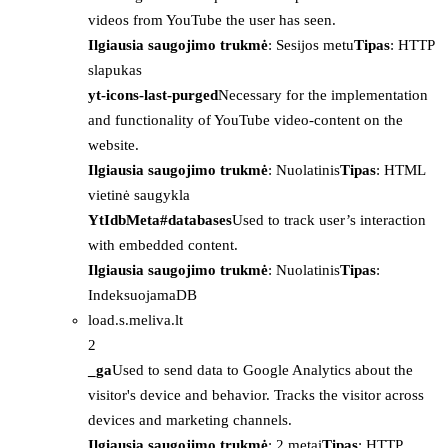
videos from YouTube the user has seen.
Ilgiausia saugojimo trukmė
: Sesijos metu
Tipas
: HTTP
slapukas
yt-icons-last-purged
Necessary for the implementation
and functionality of YouTube video-content on the
website.
Ilgiausia saugojimo trukmė
: Nuolatinis
Tipas
: HTML
vietinė saugykla
YtIdbMeta#databases
Used to track user’s interaction
with embedded content.
Ilgiausia saugojimo trukmė
: Nuolatinis
Tipas
:
IndeksuojamaDB
load.s.meliva.lt
2
_ga
Used to send data to Google Analytics about the
visitor's device and behavior. Tracks the visitor across
devices and marketing channels.
Ilgiausia saugojimo trukmė
: 2 metai
Tipas
: HTTP