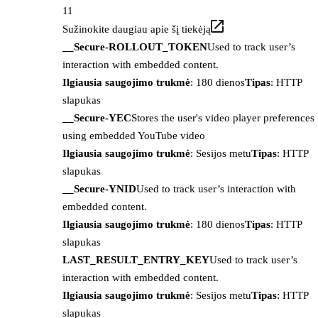
11
Sužinokite daugiau apie šį tiekėją
__Secure-ROLLOUT_TOKEN
Used to track user’s
interaction with embedded content.
Ilgiausia saugojimo trukmė
: 180 dienos
Tipas
: HTTP
slapukas
__Secure-YEC
Stores the user's video player preferences
using embedded YouTube video
Ilgiausia saugojimo trukmė
: Sesijos metu
Tipas
: HTTP
slapukas
__Secure-YNID
Used to track user’s interaction with
embedded content.
Ilgiausia saugojimo trukmė
: 180 dienos
Tipas
: HTTP
slapukas
LAST_RESULT_ENTRY_KEY
Used to track user’s
interaction with embedded content.
Ilgiausia saugojimo trukmė
: Sesijos metu
Tipas
: HTTP
slapukas