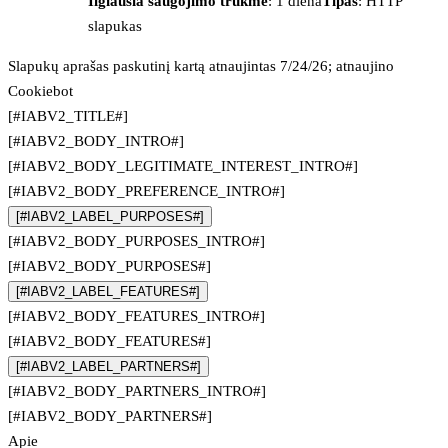
Ilgiausia saugojimo trukmė
: 1 diena
Tipas
: HTTP
slapukas
Slapukų aprašas paskutinį kartą atnaujintas 7/24/26; atnaujino
Cookiebot
[#IABV2_TITLE#]
[#IABV2_BODY_INTRO#]
[#IABV2_BODY_LEGITIMATE_INTEREST_INTRO#]
[#IABV2_BODY_PREFERENCE_INTRO#]
[#IABV2_LABEL_PURPOSES#]
[#IABV2_BODY_PURPOSES_INTRO#]
[#IABV2_BODY_PURPOSES#]
[#IABV2_LABEL_FEATURES#]
[#IABV2_BODY_FEATURES_INTRO#]
[#IABV2_BODY_FEATURES#]
[#IABV2_LABEL_PARTNERS#]
[#IABV2_BODY_PARTNERS_INTRO#]
[#IABV2_BODY_PARTNERS#]
Apie