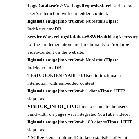
LogsDatabaseV2:V#||LogsRequestsStore
Used to track
user’s interaction with embedded content.
Ilgiausia saugojimo trukmė
: Nuolatinis
Tipas
:
IndeksuojamaDB
ServiceWorkerLogsDatabase#SWHealthLog
Necessary
for the implementation and functionality of YouTube
video-content on the website.
Ilgiausia saugojimo trukmė
: Nuolatinis
Tipas
:
IndeksuojamaDB
TESTCOOKIESENABLED
Used to track user’s
interaction with embedded content.
Ilgiausia saugojimo trukmė
: 1 diena
Tipas
: HTTP
slapukas
VISITOR_INFO1_LIVE
Tries to estimate the users'
bandwidth on pages with integrated YouTube videos.
Ilgiausia saugojimo trukmė
: 180 dienos
Tipas
: HTTP
slapukas
YSC
Registers a unique ID to keep statistics of what