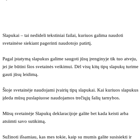
Slapukai – tai nedideli tekstiniai failai, kuriuos galima naudoti 
svetainėse siekiant pagerinti naudotojo patirtį.
Pagal įstatymą slapukus galime saugoti jūsų įrenginyje tik tuo atveju, 
jei jie būtini šios svetainės veikimui. Dėl visų kitų tipų slapukų turime 
gauti jūsų leidimą.
Šioje svetainėje naudojami įvairių tipų slapukai. Kai kuriuos slapukus 
įdeda mūsų puslapiuose naudojamos trečiųjų šalių tarnybos.
Mūsų svetainėje Slapukų deklaracijoje galite bet kada keisti arba 
atsiimti savo sutikimą.
Sužinoti išsamiau, kas mes tokie, kaip su mumis galite susisiekti ir 