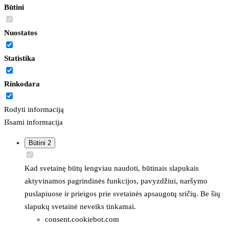
Būtini
Nuostatos
Statistika
Rinkodara
Rodyti informaciją
Išsami informacija
Būtini
2
Kad svetainę būtų lengviau naudoti, būtinais slapukais
aktyvinamos pagrindinės funkcijos, pavyzdžiui, naršymo
puslapiuose ir prieigos prie svetainės apsaugotų sričių. Be šių
slapukų svetainė neveiks tinkamai.
consent.cookiebot.com