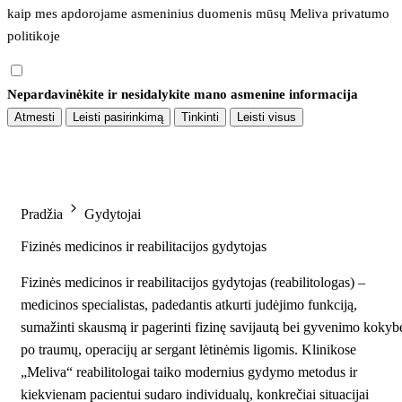
kaip mes apdorojame asmeninius duomenis mūsų 
Meliva privatumo 
politikoje
Nepardavinėkite ir nesidalykite mano asmenine informacija
Atmesti
Leisti pasirinkimą
Tinkinti
Leisti visus
Pradžia
Gydytojai
Fizinės medicinos ir reabilitacijos gydytojas
Fizinės medicinos ir reabilitacijos gydytojas (reabilitologas) –
medicinos specialistas, padedantis atkurti judėjimo funkciją,
sumažinti skausmą ir pagerinti fizinę savijautą bei gyvenimo kokyb
po traumų, operacijų ar sergant lėtinėmis ligomis. Klinikose
„Meliva“ reabilitologai taiko modernius gydymo metodus ir
kiekvienam pacientui sudaro individualų, konkrečiai situacijai