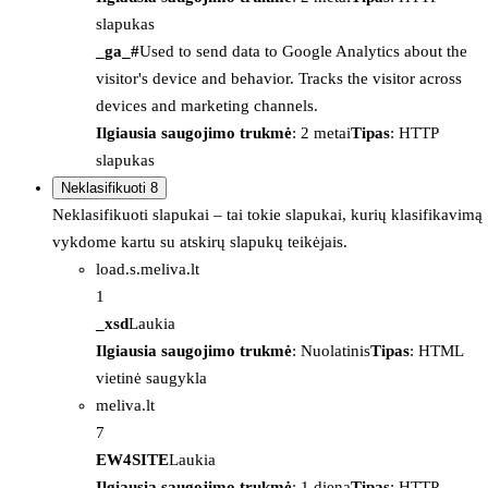
slapukas
_ga_#
Used to send data to Google Analytics about the
visitor's device and behavior. Tracks the visitor across
devices and marketing channels.
Ilgiausia saugojimo trukmė
: 2 metai
Tipas
: HTTP
slapukas
Neklasifikuoti
8
Neklasifikuoti slapukai – tai tokie slapukai, kurių klasifikavimą
vykdome kartu su atskirų slapukų teikėjais.
load.s.meliva.lt
1
_xsd
Laukia
Ilgiausia saugojimo trukmė
: Nuolatinis
Tipas
: HTML
vietinė saugykla
meliva.lt
7
EW4SITE
Laukia
Ilgiausia saugojimo trukmė
: 1 diena
Tipas
: HTTP