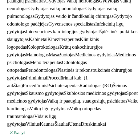
paauglių psichiatras
Gydytojas vaikų nefrologas
Gydytojas vaikų
neurologas
Gydytojas vaikų odontologas
Gydytojas vaikų
pulmonologas
Gydytojas veido ir žandikaulių chirurgas
Gydytojo
odontologo padėjėjas
Gyvensenos specialistas
Infekcinių ligų
gydytojas
Intervencinės kardiologijos gydytojas
Išplėstinės praktikos
slaugytojas
Kabinetai
Kineziterapeutas
Klinikinis
logopedas
Koloproktologas
Krūtų onkochirurgijos
gydytojas
Mamologas
Masažuotojas
Medicinos gydytojas
Medicinos
psichologas
Meno terapeutas
Odontologas
ortopedas
Periodontologas
Plastinės ir rekonstrukcinės chirurgijos
gydytojas
Priminimai
Procedūriniai kab. (1
aukštas)
Procedūrinis
Psichoterapeutas
Radiologas (RO)
Šeimos
gydytojas
Skausmo gydytojas
Skubiosios medicinos gydytojas
Sport
medicinos gydytojas
Vaikų ir paauglių, suaugusiųjų psichiatras
Vaik
kardiologas
Vaikų ligų gydytojas
Vaikų ortopedas
traumatologas
Vidaus ligų
gydytojas
Vilnius
Kaunas
Šiauliai
Utena
Druskininkai
Išvalyti