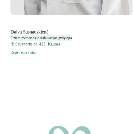
Daiva Sasnauskienė
Fizinės medicinos ir reabilitacijos gydytojas
Savanorių pr. 423, Kaunas
Registracija vizitui