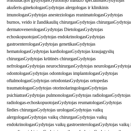
reabilitacijos gydytojas
Gydomojo masažo specialistas
Gydytojas
akušeris-ginekologas
Gydytojas alergologas ir klinikinis
imunologas
Gydytojas anesteziologas reanimatologas
Gydytojas
burnos, veido ir žandikaulių chirurgas
Gydytojas chirurgas
Gydytoja
dermatovenerologas
Gydytojas Dietologas
Gydytojas
echoskopuotojas
Gydytojas endokrinologas
Gydytojas
gastroenterologas
Gydytojas genetikas
Gydytojas
hematologas
Gydytojas kardiologas
Gydytojas kraujagyslių
chirurgas
Gydytojas krūtinės chirurgas
Gydytojas
nefrologas
Gydytojas neurochirurgas
Gydytojas neurologas
Gydytoja
odontologas
Gydytojas odontologas implantologas
Gydytojas
oftalmologas
Gydytojas ortodontas
Gydytojas ortopedas
traumatologas
Gydytojas otorinolaringologas
Gydytojas
psichiatras
Gydytojas pulmonologas
Gydytojas radiologas
Gydytojas
radiologas-echoskopuotojas
Gydytojas reumatologas
Gydytojas
širdies chirurgas
Gydytojas urologas
Gydytojas vaikų
alergologas
Gydytojas vaikų chirurgas
Gydytojas vaikų
endokrinologas
Gydytojas vaikų gastroenterologas
Gydytojas vaikų 