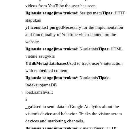
videos from YouTube the user has seen.
Ilgiausia saugojimo trukmė
: Sesijos metu
Tipas
: HTTP
slapukas
yt-icons-last-purged
Necessary for the implementation
and functionality of YouTube video-content on the
website.
Ilgiausia saugojimo trukmė
: Nuolatinis
Tipas
: HTML
vietinė saugykla
YtIdbMeta#databases
Used to track user’s interaction
with embedded content.
Ilgiausia saugojimo trukmė
: Nuolatinis
Tipas
:
IndeksuojamaDB
load.s.meliva.lt
2
_ga
Used to send data to Google Analytics about the
visitor's device and behavior. Tracks the visitor across
devices and marketing channels.
Ilgiausia saugojimo trukmė
: 2 metai
Tipas
: HTTP