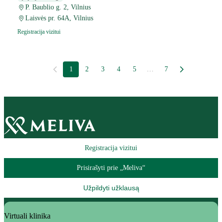
P. Baublio g. 2, Vilnius
Laisvės pr. 64A, Vilnius
Registracija vizitui
1
2
3
4
5
…
7
Registracija vizitui
Prisirašyti prie „Meliva“
Užpildyti užklausą
Virtuali klinika