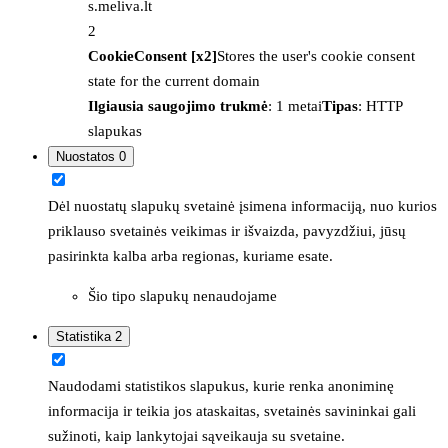
s.meliva.lt
2
CookieConsent [x2]
Stores the user's cookie consent
state for the current domain
Ilgiausia saugojimo trukmė
: 1 metai
Tipas
: HTTP
slapukas
Nuostatos
0
Dėl nuostatų slapukų svetainė įsimena informaciją, nuo kurios
priklauso svetainės veikimas ir išvaizda, pavyzdžiui, jūsų
pasirinkta kalba arba regionas, kuriame esate.
Šio tipo slapukų nenaudojame
Statistika
2
Naudodami statistikos slapukus, kurie renka anoniminę
informacija ir teikia jos ataskaitas, svetainės savininkai gali
sužinoti, kaip lankytojai sąveikauja su svetaine.