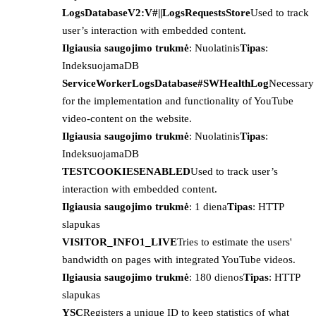
LogsDatabaseV2:V#||LogsRequestsStore
Used to track
user’s interaction with embedded content.
Ilgiausia saugojimo trukmė
: Nuolatinis
Tipas
:
IndeksuojamaDB
ServiceWorkerLogsDatabase#SWHealthLog
Necessary
for the implementation and functionality of YouTube
video-content on the website.
Ilgiausia saugojimo trukmė
: Nuolatinis
Tipas
:
IndeksuojamaDB
TESTCOOKIESENABLED
Used to track user’s
interaction with embedded content.
Ilgiausia saugojimo trukmė
: 1 diena
Tipas
: HTTP
slapukas
VISITOR_INFO1_LIVE
Tries to estimate the users'
bandwidth on pages with integrated YouTube videos.
Ilgiausia saugojimo trukmė
: 180 dienos
Tipas
: HTTP
slapukas
YSC
Registers a unique ID to keep statistics of what