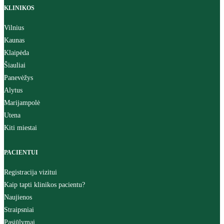
KLINIKOS
Vilnius
Kaunas
Klaipėda
Šiauliai
Panevėžys
Alytus
Marijampolė
Utena
Kiti miestai
PACIENTUI
Registracija vizitui
Kaip tapti klinikos pacientu?
Naujienos
Straipsniai
Pasiūlymai