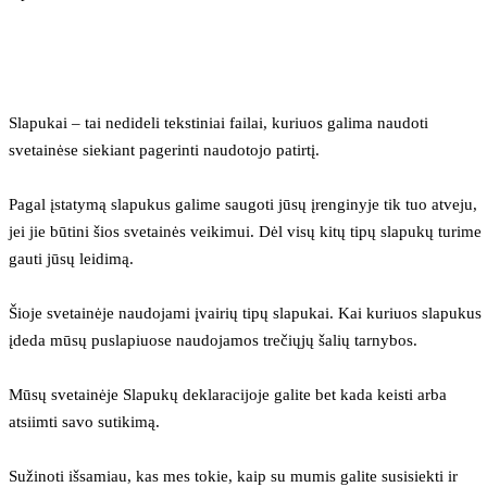
Slapukai – tai nedideli tekstiniai failai, kuriuos galima naudoti 
svetainėse siekiant pagerinti naudotojo patirtį.
Pagal įstatymą slapukus galime saugoti jūsų įrenginyje tik tuo atveju, 
jei jie būtini šios svetainės veikimui. Dėl visų kitų tipų slapukų turime 
gauti jūsų leidimą.
Šioje svetainėje naudojami įvairių tipų slapukai. Kai kuriuos slapukus 
įdeda mūsų puslapiuose naudojamos trečiųjų šalių tarnybos.
Mūsų svetainėje Slapukų deklaracijoje galite bet kada keisti arba 
atsiimti savo sutikimą.
Sužinoti išsamiau, kas mes tokie, kaip su mumis galite susisiekti ir 