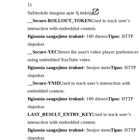
11
Sužinokite daugiau apie šį tiekėją
__Secure-ROLLOUT_TOKEN
Used to track user’s
interaction with embedded content.
Ilgiausia saugojimo trukmė
: 180 dienos
Tipas
: HTTP
slapukas
__Secure-YEC
Stores the user's video player preferences
using embedded YouTube video
Ilgiausia saugojimo trukmė
: Sesijos metu
Tipas
: HTTP
slapukas
__Secure-YNID
Used to track user’s interaction with
embedded content.
Ilgiausia saugojimo trukmė
: 180 dienos
Tipas
: HTTP
slapukas
LAST_RESULT_ENTRY_KEY
Used to track user’s
interaction with embedded content.
Ilgiausia saugojimo trukmė
: Sesijos metu
Tipas
: HTTP
slapukas