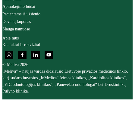
Apmokėjimo būdai
Pacientams iš užsienio
Dovanų kuponas
Slauga namuose
Apie mus
Kontaktai ir rekvizitai
© Meliva 2026
„Meliva“ – naujas vardas didžiausio Lietuvoje privačios medicinos tinklo,
kurį sudaro buvusios „InMedica“ šeimos klinikos, „Kardiolitos klinikos“,
„VIC odontologijos klinikos“, „Panevėžio odontologai“ bei Druskininkų
Pušyno klinika.