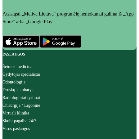
Atsisiųsti „Meliva Lietuva“ programėlę nemokamai galima iš „App
Store“ arba „Google Play“.
PASLAUGOS
Šeimos medicina
Gydytojai specialistai
Odontologija
Druskų kambarys
Radiologiniai tyrimai
Chirurgija / Ligoninė
Virtuali klinika
Skubi pagalba 24/7
Visos paslaugos