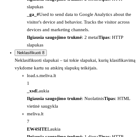
slapukas
_ga_#
Used to send data to Google Analytics about the
visitor's device and behavior. Tracks the visitor across
devices and marketing channels.
Ilgiausia saugojimo trukmė
: 2 metai
Tipas
: HTTP
slapukas
Neklasifikuoti
8
Neklasifikuoti slapukai – tai tokie slapukai, kurių klasifikavimą
vykdome kartu su atskirų slapukų teikėjais.
load.s.meliva.lt
1
_xsd
Laukia
Ilgiausia saugojimo trukmė
: Nuolatinis
Tipas
: HTML
vietinė saugykla
meliva.lt
7
EW4SITE
Laukia
Ilgiausia saugojimo trukmė
: 1 diena
Tipas
: HTTP