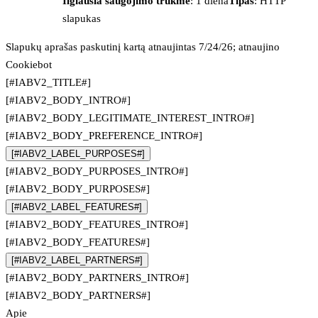
Ilgiausia saugojimo trukmė
: 1 diena
Tipas
: HTTP
slapukas
Slapukų aprašas paskutinį kartą atnaujintas 7/24/26; atnaujino
Cookiebot
[#IABV2_TITLE#]
[#IABV2_BODY_INTRO#]
[#IABV2_BODY_LEGITIMATE_INTEREST_INTRO#]
[#IABV2_BODY_PREFERENCE_INTRO#]
[#IABV2_LABEL_PURPOSES#]
[#IABV2_BODY_PURPOSES_INTRO#]
[#IABV2_BODY_PURPOSES#]
[#IABV2_LABEL_FEATURES#]
[#IABV2_BODY_FEATURES_INTRO#]
[#IABV2_BODY_FEATURES#]
[#IABV2_LABEL_PARTNERS#]
[#IABV2_BODY_PARTNERS_INTRO#]
[#IABV2_BODY_PARTNERS#]
Apie