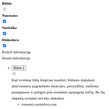
Būtini
Nuostatos
Statistika
Rinkodara
Rodyti informaciją
Išsami informacija
Būtini
2
Kad svetainę būtų lengviau naudoti, būtinais slapukais
aktyvinamos pagrindinės funkcijos, pavyzdžiui, naršymo
puslapiuose ir prieigos prie svetainės apsaugotų sričių. Be šių
slapukų svetainė neveiks tinkamai.
consent.cookiebot.com