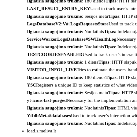
Ilgiausia saugojimo trukmė
: 180 dienos
Tipas
: HTTP sl
LAST_RESULT_ENTRY_KEY
Used to track user’s int
Ilgiausia saugojimo trukmė
: Sesijos metu
Tipas
: HTTP s
LogsDatabaseV2:V#||LogsRequestsStore
Used to track 
Ilgiausia saugojimo trukmė
: Nuolatinis
Tipas
: Indeksu
ServiceWorkerLogsDatabase#SWHealthLog
Necessary 
Ilgiausia saugojimo trukmė
: Nuolatinis
Tipas
: Indeksu
TESTCOOKIESENABLED
Used to track user’s interac
Ilgiausia saugojimo trukmė
: 1 diena
Tipas
: HTTP slapuk
VISITOR_INFO1_LIVE
Tries to estimate the users' ba
Ilgiausia saugojimo trukmė
: 180 dienos
Tipas
: HTTP sl
YSC
Registers a unique ID to keep statistics of what vid
Ilgiausia saugojimo trukmė
: Sesijos metu
Tipas
: HTTP s
yt-icons-last-purged
Necessary for the implementation an
Ilgiausia saugojimo trukmė
: Nuolatinis
Tipas
: HTML vie
YtIdbMeta#databases
Used to track user’s interaction w
Ilgiausia saugojimo trukmė
: Nuolatinis
Tipas
: Indeksu
load.s.meliva.lt