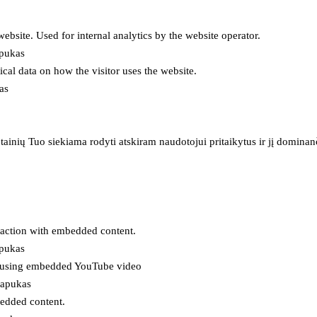
 website. Used for internal analytics by the website operator.
apukas
tical data on how the visitor uses the website.
as
inių Tuo siekiama rodyti atskiram naudotojui pritaikytus ir jį dominanči
eraction with embedded content.
apukas
es using embedded YouTube video
lapukas
bedded content.