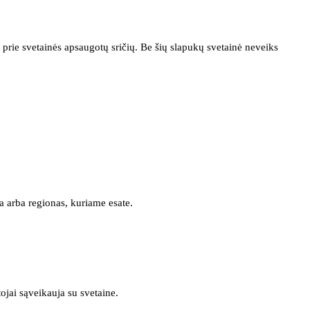
prie svetainės apsaugotų sričių. Be šių slapukų svetainė neveiks
a arba regionas, kuriame esate.
tojai sąveikauja su svetaine.