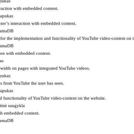
apukas
eraction with embedded content.
lapukas
user’s interaction with embedded content.
ojamaDB
for the implementation and functionality of YouTube video-content on t
ojamaDB
tion with embedded content.
as
ndwidth on pages with integrated YouTube videos.
apukas
eos from YouTube the user has seen.
lapukas
d functionality of YouTube video-content on the website.
tinė saugykla
ith embedded content.
ojamaDB