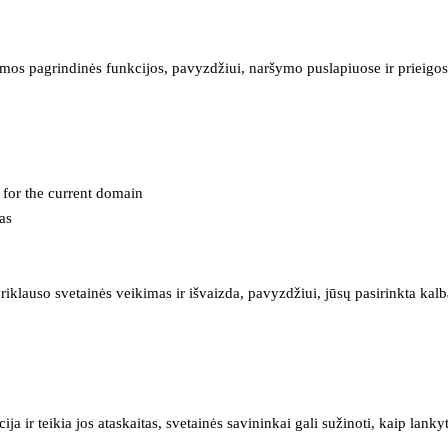
mos pagrindinės funkcijos, pavyzdžiui, naršymo puslapiuose ir prieigos 
e for the current domain
as
iklauso svetainės veikimas ir išvaizda, pavyzdžiui, jūsų pasirinkta kalb
 ir teikia jos ataskaitas, svetainės savininkai gali sužinoti, kaip lanky