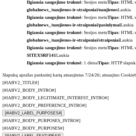
Ilgiausia saugojimo trukmė
: Sesijos metu
Tipas
: HTML v
globalnews_/naujienos-ir-straipsniai/naujienos
Laukia
Ilgiausia saugojimo trukmė
: Sesijos metu
Tipas
: HTML v
globalnews_/naujienos-ir-straipsniai/pasiulymai
Laukia
Ilgiausia saugojimo trukmė
: Sesijos metu
Tipas
: HTML v
globalnews_/naujienos-ir-straipsniai/straipsniai
Laukia
Ilgiausia saugojimo trukmė
: Sesijos metu
Tipas
: HTML v
SITEXSRF141
Laukia
Ilgiausia saugojimo trukmė
: 1 diena
Tipas
: HTTP slapuk
Slapukų aprašas paskutinį kartą atnaujintas 7/24/26; atnaujino
Cookie
[#IABV2_TITLE#]
[#IABV2_BODY_INTRO#]
[#IABV2_BODY_LEGITIMATE_INTEREST_INTRO#]
[#IABV2_BODY_PREFERENCE_INTRO#]
[#IABV2_LABEL_PURPOSES#]
[#IABV2_BODY_PURPOSES_INTRO#]
[#IABV2_BODY_PURPOSES#]
[#IABV2_LABEL_FEATURES#]