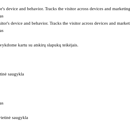
or's device and behavior. Tracks the visitor across devices and marketin
as
itor's device and behavior. Tracks the visitor across devices and market
as
 vykdome kartu su atskirų slapukų teikėjais.
tinė saugykla
as
ietinė saugykla