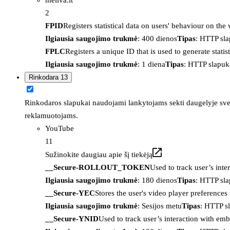
2
FPID
Registers statistical data on users' behaviour on the
Ilgiausia saugojimo trukmė
: 400 dienos
Tipas
: HTTP sl
FPLC
Registers a unique ID that is used to generate statis
Ilgiausia saugojimo trukmė
: 1 diena
Tipas
: HTTP slapuk
Rinkodara
13
Rinkodaros slapukai naudojami lankytojams sekti daugelyje sveta
reklamuotojams.
YouTube
11
Sužinokite daugiau apie šį tiekėją
__Secure-ROLLOUT_TOKEN
Used to track user’s int
Ilgiausia saugojimo trukmė
: 180 dienos
Tipas
: HTTP sl
__Secure-YEC
Stores the user's video player preferenc
Ilgiausia saugojimo trukmė
: Sesijos metu
Tipas
: HTTP s
__Secure-YNID
Used to track user’s interaction with em