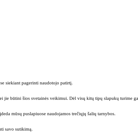
se siekiant pagerinti naudotojo patirtį.
ei jie būtini šios svetainės veikimui. Dėl visų kitų tipų slapukų turime ga
s įdeda mūsų puslapiuose naudojamos trečiųjų šalių tarnybos.
mti savo sutikimą.