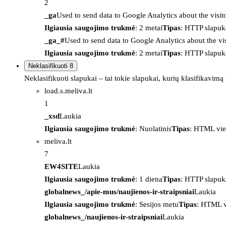
2
_ga
Used to send data to Google Analytics about the visit
Ilgiausia saugojimo trukmė
: 2 metai
Tipas
: HTTP slapuk
_ga_#
Used to send data to Google Analytics about the vis
Ilgiausia saugojimo trukmė
: 2 metai
Tipas
: HTTP slapuk
Neklasifikuoti
8
Neklasifikuoti slapukai – tai tokie slapukai, kurių klasifikavimą
load.s.meliva.lt
1
_xsd
Laukia
Ilgiausia saugojimo trukmė
: Nuolatinis
Tipas
: HTML vie
meliva.lt
7
EW4SITE
Laukia
Ilgiausia saugojimo trukmė
: 1 diena
Tipas
: HTTP slapuk
globalnews_/apie-mus/naujienos-ir-straipsniai
Laukia
Ilgiausia saugojimo trukmė
: Sesijos metu
Tipas
: HTML v
globalnews_/naujienos-ir-straipsniai
Laukia