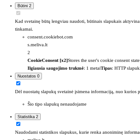
Būtini
2
Kad svetainę būtų lengviau naudoti, būtinais slapukais aktyvina
tinkamai.
consent.cookiebot.com
s.meliva.lt
2
CookieConsent [x2]
Stores the user's cookie consent stat
Ilgiausia saugojimo trukmė
: 1 metai
Tipas
: HTTP slapuk
Nuostatos
0
Dėl nuostatų slapukų svetainė įsimena informaciją, nuo kurios pr
Šio tipo slapukų nenaudojame
Statistika
2
Naudodami statistikos slapukus, kurie renka anoniminę informacija
meliva.lt