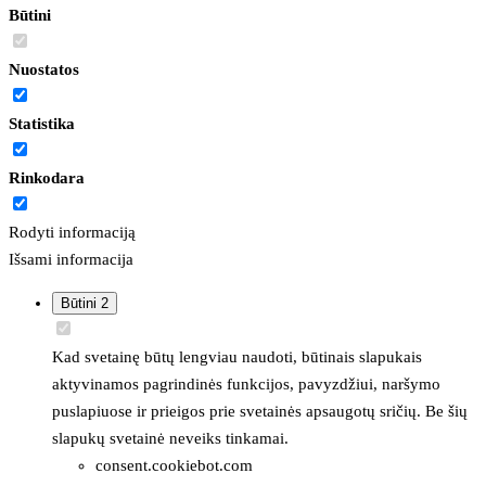
Būtini
Nuostatos
Statistika
Rinkodara
Rodyti informaciją
Išsami informacija
Būtini
2
Kad svetainę būtų lengviau naudoti, būtinais slapukais
aktyvinamos pagrindinės funkcijos, pavyzdžiui, naršymo
puslapiuose ir prieigos prie svetainės apsaugotų sričių. Be šių
slapukų svetainė neveiks tinkamai.
consent.cookiebot.com