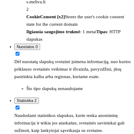
s.meliva.lt
2
CookieConsent [x2]
Stores the user's cookie consent
state for the current domain
Ilgiausia saugojimo trukmė
: 1 metai
Tipas
: HTTP
slapukas
Nuostatos
0
Dėl nuostatų slapukų svetainė įsimena informaciją, nuo kurios
priklauso svetainės veikimas ir išvaizda, pavyzdžiui, jūsų
pasirinkta kalba arba regionas, kuriame esate.
Šio tipo slapukų nenaudojame
Statistika
2
Naudodami statistikos slapukus, kurie renka anoniminę
informacija ir teikia jos ataskaitas, svetainės savininkai gali
sužinoti, kaip lankytojai sąveikauja su svetaine.