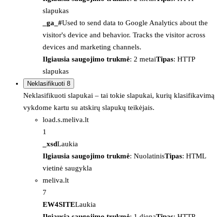
slapukas
_ga_#
Used to send data to Google Analytics about the
visitor's device and behavior. Tracks the visitor across
devices and marketing channels.
Ilgiausia saugojimo trukmė
: 2 metai
Tipas
: HTTP
slapukas
Neklasifikuoti
8
Neklasifikuoti slapukai – tai tokie slapukai, kurių klasifikavimą
vykdome kartu su atskirų slapukų teikėjais.
load.s.meliva.lt
1
_xsd
Laukia
Ilgiausia saugojimo trukmė
: Nuolatinis
Tipas
: HTML
vietinė saugykla
meliva.lt
7
EW4SITE
Laukia
Ilgiausia saugojimo trukmė
: 1 diena
Tipas
: HTTP