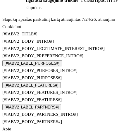
Ilgiausia saugojimo trukmė
: 1 diena
Tipas
: HTTP
slapukas
Slapukų aprašas paskutinį kartą atnaujintas 7/24/26; atnaujino
Cookiebot
[#IABV2_TITLE#]
[#IABV2_BODY_INTRO#]
[#IABV2_BODY_LEGITIMATE_INTEREST_INTRO#]
[#IABV2_BODY_PREFERENCE_INTRO#]
[#IABV2_LABEL_PURPOSES#]
[#IABV2_BODY_PURPOSES_INTRO#]
[#IABV2_BODY_PURPOSES#]
[#IABV2_LABEL_FEATURES#]
[#IABV2_BODY_FEATURES_INTRO#]
[#IABV2_BODY_FEATURES#]
[#IABV2_LABEL_PARTNERS#]
[#IABV2_BODY_PARTNERS_INTRO#]
[#IABV2_BODY_PARTNERS#]
Apie