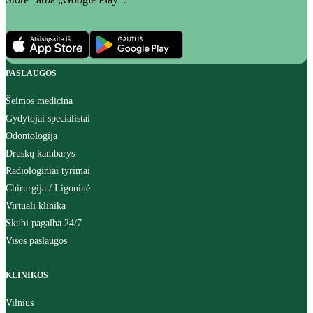
PASLAUGOS
Šeimos medicina
Gydytojai specialistai
Odontologija
Druskų kambarys
Radiologiniai tyrimai
Chirurgija / Ligoninė
Virtuali klinika
Skubi pagalba 24/7
Visos paslaugos
KLINIKOS
Vilnius