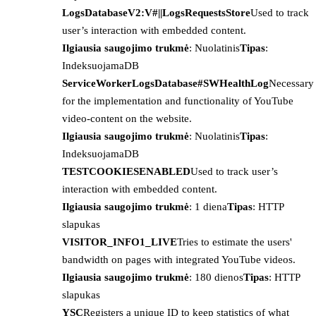
LogsDatabaseV2:V#||LogsRequestsStore
Used to track
user’s interaction with embedded content.
Ilgiausia saugojimo trukmė
: Nuolatinis
Tipas
:
IndeksuojamaDB
ServiceWorkerLogsDatabase#SWHealthLog
Necessary
for the implementation and functionality of YouTube
video-content on the website.
Ilgiausia saugojimo trukmė
: Nuolatinis
Tipas
:
IndeksuojamaDB
TESTCOOKIESENABLED
Used to track user’s
interaction with embedded content.
Ilgiausia saugojimo trukmė
: 1 diena
Tipas
: HTTP
slapukas
VISITOR_INFO1_LIVE
Tries to estimate the users'
bandwidth on pages with integrated YouTube videos.
Ilgiausia saugojimo trukmė
: 180 dienos
Tipas
: HTTP
slapukas
YSC
Registers a unique ID to keep statistics of what