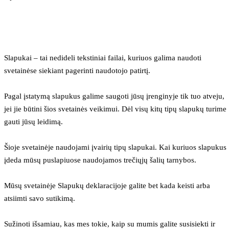
Slapukai – tai nedideli tekstiniai failai, kuriuos galima naudoti 
svetainėse siekiant pagerinti naudotojo patirtį.
Pagal įstatymą slapukus galime saugoti jūsų įrenginyje tik tuo atveju, 
jei jie būtini šios svetainės veikimui. Dėl visų kitų tipų slapukų turime 
gauti jūsų leidimą.
Šioje svetainėje naudojami įvairių tipų slapukai. Kai kuriuos slapukus 
įdeda mūsų puslapiuose naudojamos trečiųjų šalių tarnybos.
Mūsų svetainėje Slapukų deklaracijoje galite bet kada keisti arba 
atsiimti savo sutikimą.
Sužinoti išsamiau, kas mes tokie, kaip su mumis galite susisiekti ir 