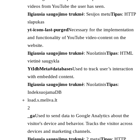
videos from YouTube the user has seen.
Ilgiausia saugojimo trukmė
: Sesijos metu
Tipas
: HTTP
slapukas
yt-icons-last-purged
Necessary for the implementation
and functionality of YouTube video-content on the
website.
Ilgiausia saugojimo trukmė
: Nuolatinis
Tipas
: HTML
vietinė saugykla
YtIdbMeta#databases
Used to track user’s interaction
with embedded content.
Ilgiausia saugojimo trukmė
: Nuolatinis
Tipas
:
IndeksuojamaDB
load.s.meliva.lt
2
_ga
Used to send data to Google Analytics about the
visitor's device and behavior. Tracks the visitor across
devices and marketing channels.
Ilgiausia saugojimo trukmė
: 2 metai
Tipas
: HTTP