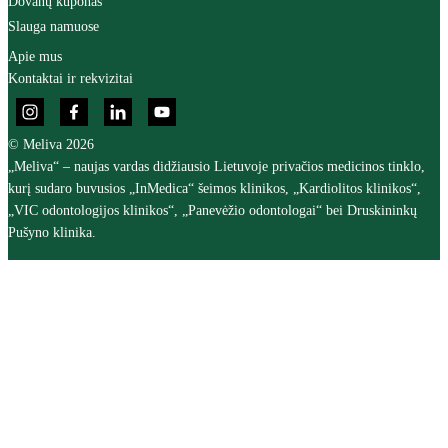
Dovanų kuponas
Slauga namuose
Apie mus
Kontaktai ir rekvizitai
© Meliva 2026
„Meliva“ – naujas vardas didžiausio Lietuvoje privačios medicinos tinklo,
kurį sudaro buvusios „InMedica“ šeimos klinikos, „Kardiolitos klinikos“,
„VIC odontologijos klinikos“, „Panevėžio odontologai“ bei Druskininkų
Pušyno klinika.