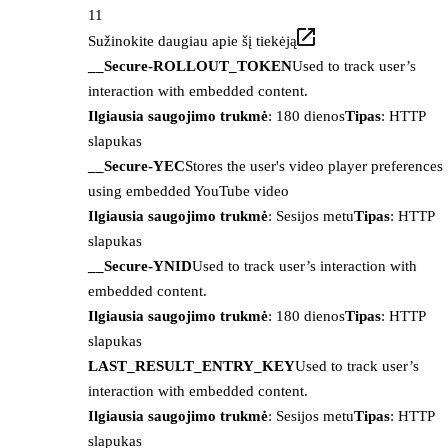
11
Sužinokite daugiau apie šį tiekėją
__Secure-ROLLOUT_TOKEN
Used to track user’s
interaction with embedded content.
Ilgiausia saugojimo trukmė
: 180 dienos
Tipas
: HTTP
slapukas
__Secure-YEC
Stores the user's video player preferences
using embedded YouTube video
Ilgiausia saugojimo trukmė
: Sesijos metu
Tipas
: HTTP
slapukas
__Secure-YNID
Used to track user’s interaction with
embedded content.
Ilgiausia saugojimo trukmė
: 180 dienos
Tipas
: HTTP
slapukas
LAST_RESULT_ENTRY_KEY
Used to track user’s
interaction with embedded content.
Ilgiausia saugojimo trukmė
: Sesijos metu
Tipas
: HTTP
slapukas