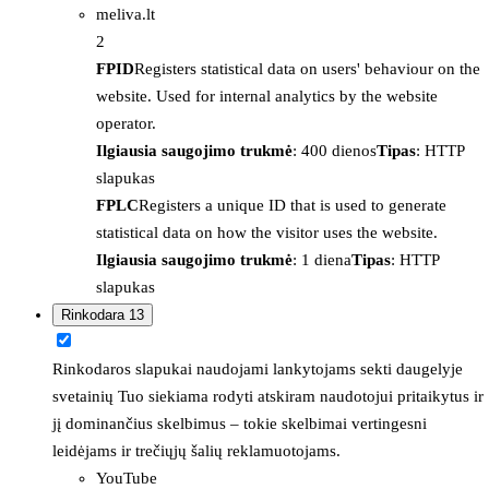
meliva.lt
2
FPID
Registers statistical data on users' behaviour on the
website. Used for internal analytics by the website
operator.
Ilgiausia saugojimo trukmė
: 400 dienos
Tipas
: HTTP
slapukas
FPLC
Registers a unique ID that is used to generate
statistical data on how the visitor uses the website.
Ilgiausia saugojimo trukmė
: 1 diena
Tipas
: HTTP
slapukas
Rinkodara
13
Rinkodaros slapukai naudojami lankytojams sekti daugelyje
svetainių Tuo siekiama rodyti atskiram naudotojui pritaikytus ir
jį dominančius skelbimus – tokie skelbimai vertingesni
leidėjams ir trečiųjų šalių reklamuotojams.
YouTube