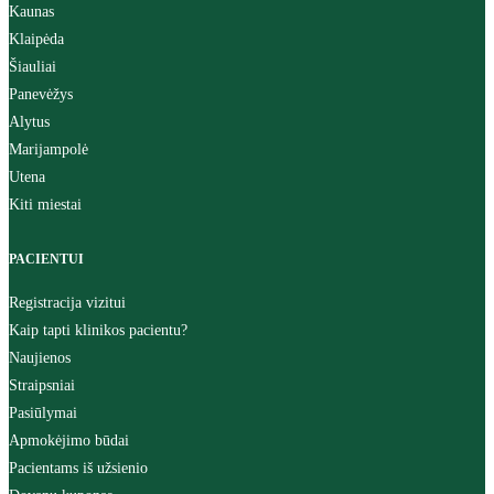
Kaunas
Klaipėda
Šiauliai
Panevėžys
Alytus
Marijampolė
Utena
Kiti miestai
PACIENTUI
Registracija vizitui
Kaip tapti klinikos pacientu?
Naujienos
Straipsniai
Pasiūlymai
Apmokėjimo būdai
Pacientams iš užsienio