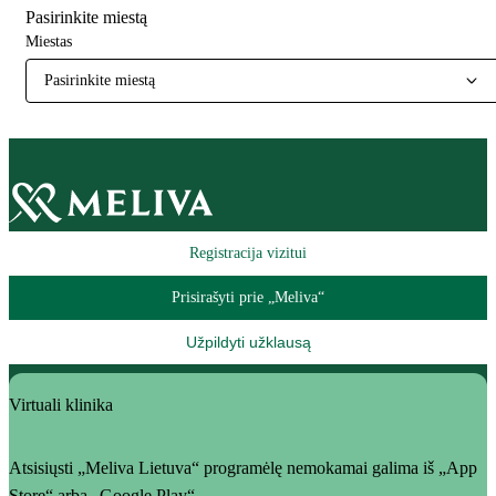
Pasirinkite miestą
Miestas
Pasirinkite miestą
Registracija vizitui
Prisirašyti prie „Meliva“
Užpildyti užklausą
Virtuali klinika
Atsisiųsti „Meliva Lietuva“ programėlę nemokamai galima iš „App
Store“ arba „Google Play“.