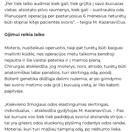
„Per tiek laiko audiniai kiek gali, tiek grįžta į savo buvusias
vietas: atsistato pilvo raumenys, kiek gali – susitraukia oda.
Planuojant operaciją per pastaruosius 6 mėnesius neturėtų
būti stipriai kitęs pacientės svoris“, – teigia M. Kazanavičius.
Gijimui reikia laiko
Moteris, nusiteikusi operuotis, taip pat turėtų būti baigusi
maitinti kūdikį, nes operacijos metu taikoma bendroji
nejautra ir šie vaistai patenka ir į mamos pieną.
Chirurgas atskleidžia, jog moterys, nors, atrodo, turėtų būti
anatomiškai labai panašios, turi skirtingą odą, poodį.
Būtent genetika didžiąja dalimi nulemia, ar po gimdymo
bei svorio metimo oda grįš į buvusią vietą, ar liks kaboti
papilvėje.
„Kiekvieno žmogaus odos elastingumas skirtingas,
individualus, – atskleidžia gydytojas M. Kazanavičius. – Pas
kai kuriuos vos šiek tiek padidėjus svoriui atsiranda strijos –
tai yra gilesnį odos sluoksnių plyšimą rodantys odos randai.
Moteriai, kuri turi mažiau tamprią odą, po nėštumo lieka