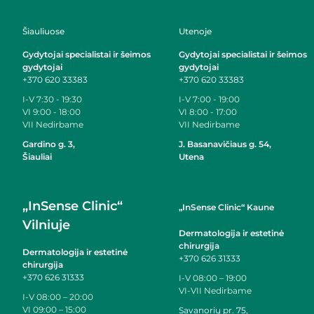
Šiauliuose
Utenoje
Gydytojai specialistai ir šeimos
Gydytojai specialistai ir šeimos
gydytojai
gydytojai
+370 620 33383
+370 620 33383
I-V
7:30 - 19:30
I-V
7:00 - 19:00
VI
9:00 - 18:00
VI
8:00 - 17:00
VII
Nedirbame
VII
Nedirbame
Gardino g. 3,
J. Basanavičiaus g. 54,
Šiauliai
Utena
„InSense Clinic“
„InSense Clinic“ Kaune
Vilniuje
Dermatologija ir estetinė
chirurgija
Dermatologija ir estetinė
+370 626 31333
chirurgija
+370 626 31333
I-V
08:00 – 19:00
VI-VII
Nedirbame
I-V
08:00 – 20:00
VI
09:00 – 15:00
Savanorių pr. 75,