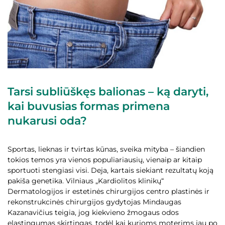
Tarsi subliūškęs balionas – ką daryti,
kai buvusias formas primena
nukarusi oda?
Sportas, lieknas ir tvirtas kūnas, sveika mityba – šiandien
tokios temos yra vienos populiariausių, vienaip ar kitaip
sportuoti stengiasi visi. Deja, kartais siekiant rezultatų koją
pakiša genetika. Vilniaus „Kardiolitos klinikų“
Dermatologijos ir estetinės chirurgijos centro plastinės ir
rekonstrukcinės chirurgijos gydytojas Mindaugas
Kazanavičius teigia, jog kiekvieno žmogaus odos
elastingumas skirtingas, todėl kai kurioms moterims jau po