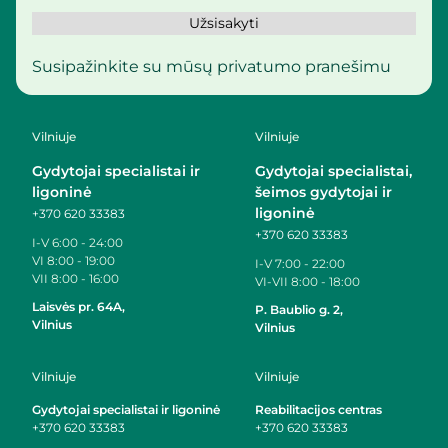
Užsisakyti
Susipažinkite su mūsų privatumo pranešimu
Vilniuje
Vilniuje
Gydytojai specialistai ir
Gydytojai specialistai,
ligoninė
šeimos gydytojai ir
ligoninė
+370 620 33383
+370 620 33383
I-V
6:00 - 24:00
VI
8:00 - 19:00
I-V
7:00 - 22:00
VII
8:00 - 16:00
VI-VII
8:00 - 18:00
Laisvės pr. 64A,
P. Baublio g. 2,
Vilnius
Vilnius
Vilniuje
Vilniuje
Gydytojai specialistai ir ligoninė
Reabilitacijos centras
+370 620 33383
+370 620 33383