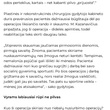
odos perteklius, kartais – net kabanti pilvo „prijuostė“.“
Plastinės ir rekonstrukcinės chirurgijos gydytojo kabineto
duris pravėrusios pacientės dažniausiai būgštauja dėl po
operacijos liksiančio rando ir skausmo. M. Kazanavičius
pripažįsta, jog ši operacija – didelės apimties, todėl
reabilitacijai teks skirti daugiau laiko.
„Stipresnis skausmas jaučiamas pirmosiomis dienomis,
pirmąją savaitę. Žinoma, pacientams skiriame
nuskausminamųjų, nes žmogus neturi kentėti. Tempimas,
nemalonūs pojūčiai gali išlikti iki mėnesio. Pacientai
dažniausiai nori kuo greičiau sugrįžti į darbą bei savo
socialinį gyvenimą, sportuoti. Po šios operacijos į darbą
grįžtama po 4 savaičių, nors realiai žmogus vaikščioti,
judėti gali jau po savaitės. Tas pats su sportine veikla –
mėnesį jos atsisakoma“, - sako gydytojas.
Vyrams labiausiai rūpi ne pilvas
Kuo ši operacija skiriasi nuo riebalų nusiurbimo operacijų?