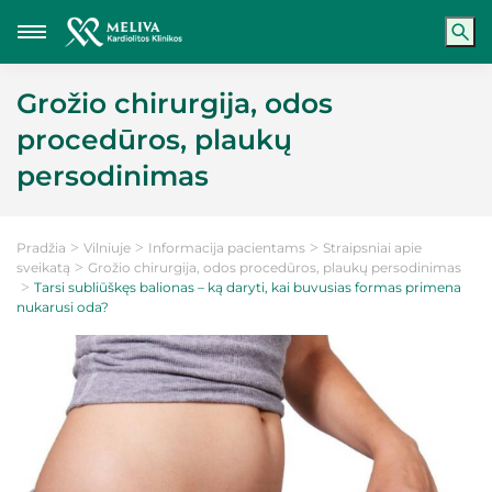
Grožio chirurgija, odos
procedūros, plaukų
persodinimas
Pradžia
Vilniuje
Informacija pacientams
Straipsniai apie
sveikatą
Grožio chirurgija, odos procedūros, plaukų persodinimas
Tarsi subliūškęs balionas – ką daryti, kai buvusias formas primena
nukarusi oda?