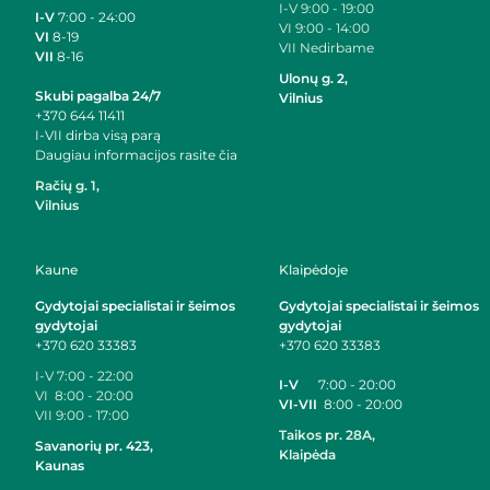
I-V
9:00 - 19:00
I-V
7:00 - 24:00
VI
9:00 - 14:00
VI
8-19
VII
Nedirbame
VII
8-16
Ulonų g. 2,
Skubi pagalba 24/7
Vilnius
+370 644 11411
I-VII dirba visą parą
Daugiau informacijos rasite čia
Račių g. 1,
Vilnius
Kaune
Klaipėdoje
Gydytojai specialistai ir šeimos
Gydytojai specialistai ir šeimos
gydytojai
gydytojai
+370 620 33383
+370 620 33383
I-V 7:00 - 22:00
I-V
7:00 - 20:00
VI 8:00 - 20:00
VI-VII
8:00 - 20:00
VII 9:00 - 17:00
Taikos pr. 28A,
Savanorių pr. 423,
Klaipėda
Kaunas