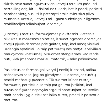
skirtis savo sudėtingumu: vienu atveju tereikės pašalinti
perteklinę odą, kitu – šalinti ne tik odą, bet ir poodį, perkelti
bambos vietą, susiūti ir patempti atsilaisvinusius pilvo
raumenis. Antruoju atveju tai – gana sudėtinga ir ilgesnės
reabilitacijos reikalaujanti operacija.
„Operacijų metu suformuojamas plokštesnis, kietesnis
pilvukas. Ir mažesnės apimties, ir sudėtingesnės operacijos
atveju pjūvis daromas prie gaktos, taip, kad randą visiškai
uždengia apatiniai. Jo taip pat turėtų nesimatyti apsivilkus
maudymosi kostiumėlį. Visuomet stengiamės, kad randai
būtų kiek įmanoma mažiau matomi“, – sako pašnekovas.
Pasikeitusios formos gali varyti į neviltį ir erzinti, tačiau
pašnekovas sako, jog po gimdymo iki operacijos turėtų
praeiti maždaug pusmetis. Tik tuomet kūnas nustoja
formuotis, per tiek laiko taip pat galima įsitikinti, kad
buvusios figūros nepavyks atgauti sportuojant bei sveikai
maitinantis. Lygiai tiek pat laiko turėtų praeiti ir po svorio
metimo.