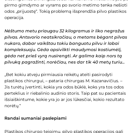
pirmo gimdymo ar vyrams po svorio metimo tenka nešioti
odos „prijuostę“. Tokią problemą išsprendžia pilvo plastikos
operacija.
Nėštumo metu priaugau 32 kilogramus ir liko negražus
pilvas. Antsvorio neatsikračiau, o metams bėgant pilvas
nukaro, dabar vaikštau tokiu banguotu pilvu ir labai
kompleksuoju. Gėda apsivilkti maudymosi kostiumėlį,
gėda net prieš vyrą nusirengti. Ar galima kaip nors tą
pilvuką pagražinti, norėčiau, nes dar tik 40 metų turiu...
„Bet kokiu atveju pirmiausia reikėtų ateiti pasirodyti
plastikos chirurgui, – pataria chirurgas M. Kazanavičius. –
Jis turėtų įvertinti, kokia yra odos būklė, koks yra tos odos
perteklius ir riebalinio audinio storis. Taip pat su pacientais
išsiaiškintume, kokie yra jo ar jos lūkesčiai, kokio rezultato
norėtų.“
Randai sumaniai paslepiami
Plastikos chirurgo teigimu, pilvo plastikos operacijos gali