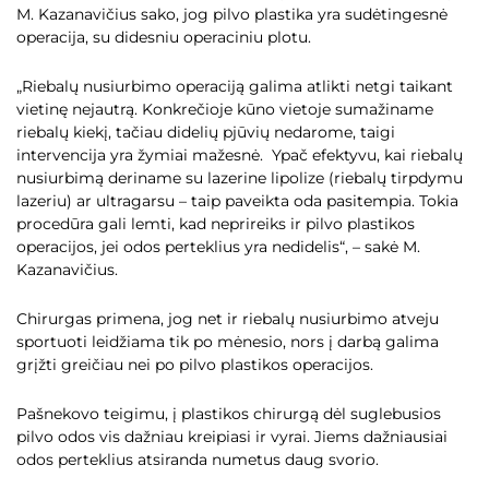
M. Kazanavičius sako, jog pilvo plastika yra sudėtingesnė
operacija, su didesniu operaciniu plotu.
„Riebalų nusiurbimo operaciją galima atlikti netgi taikant
vietinę nejautrą. Konkrečioje kūno vietoje sumažiname
riebalų kiekį, tačiau didelių pjūvių nedarome, taigi
intervencija yra žymiai mažesnė. Ypač efektyvu, kai riebalų
nusiurbimą deriname su lazerine lipolize (riebalų tirpdymu
lazeriu) ar ultragarsu – taip paveikta oda pasitempia. Tokia
procedūra gali lemti, kad neprireiks ir pilvo plastikos
operacijos, jei odos perteklius yra nedidelis“, – sakė M.
Kazanavičius.
Chirurgas primena, jog net ir riebalų nusiurbimo atveju
sportuoti leidžiama tik po mėnesio, nors į darbą galima
grįžti greičiau nei po pilvo plastikos operacijos.
Pašnekovo teigimu, į plastikos chirurgą dėl suglebusios
pilvo odos vis dažniau kreipiasi ir vyrai. Jiems dažniausiai
odos perteklius atsiranda numetus daug svorio.